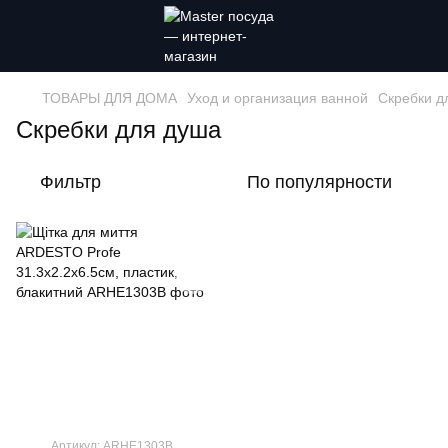
ТОВАРЫ ДЛЯ ДОМА
Уход и организация ванной
Скребки д
Скребки для душа
Фильтр
По популярности
Артикул: ARHE1303B