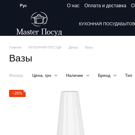
Перейти к основному контенту
О нас
Оплата и доставка
О
Рус
КУХОННАЯ ПОСУДА
БЫТОВ
Главная
КУХОННАЯ ПОСУДА
Декор
Вазы
Вазы
Фильтр
Цена, грн
Наличие
Бренд
Тип
−26%