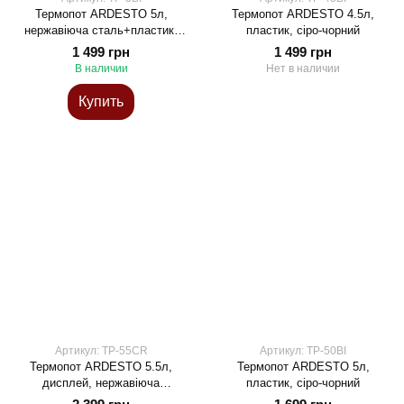
Термопот ARDESTO 5л,
Термопот ARDESTO 4.5л,
нержавіюча сталь+пластик,
пластик, сіро-чорний
сіро-чорний
1 499 грн
1 499 грн
В наличии
Нет в наличии
Купить
Артикул: TP-55CR
Артикул: TP-50BI
Термопот ARDESTO 5.5л,
Термопот ARDESTO 5л,
дисплей, нержавіюча
пластик, сіро-чорний
сталь+пластик, сіро-білий