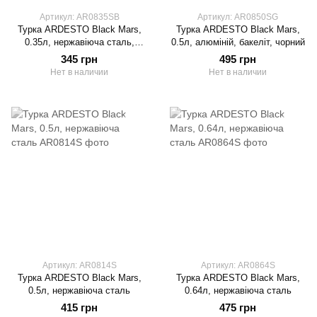
Артикул: AR0835SB
Артикул: AR0850SG
Турка ARDESTO Black Mars,
Турка ARDESTO Black Mars,
0.35л, нержавіюча сталь,
0.5л, алюміній, бакеліт, чорний
бакеліт
345 грн
495 грн
Нет в наличии
Нет в наличии
Артикул: AR0814S
Артикул: AR0864S
Турка ARDESTO Black Mars,
Турка ARDESTO Black Mars,
0.5л, нержавіюча сталь
0.64л, нержавіюча сталь
415 грн
475 грн