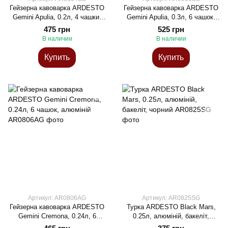
Гейзерна кавоварка ARDESTO
Гейзерна кавоварка ARDESTO
Gemini Apulia, 0.2л, 4 чашки,
Gemini Apulia, 0.3л, 6 чашок,
нержавіюча сталь
нержавіюча сталь
475 грн
525 грн
В наличии
В наличии
Купить
Купить
Артикул: AR0806AG
Артикул: AR0825SG
Гейзерна кавоварка ARDESTO
Турка ARDESTO Black Mars,
Gemini Cremona, 0.24л, 6
0.25л, алюміній, бакеліт,
чашок, алюміній
чорний