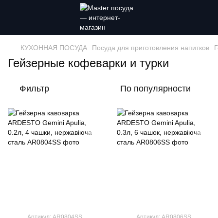
КУХОННАЯ ПОСУДА
Посуда для приготовления напитков
Г
Гейзерные кофеварки и турки
Фильтр
По популярности
Артикул: AR0804SS
Артикул: AR0806SS