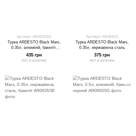
Артикул: AR0835SG
Артикул: AR0835S
Турка ARDESTO Black Mars,
Турка ARDESTO Black Mars,
0.35л, алюміній, бакеліт,
0.35л, нержавіюча сталь
чорний
435 грн
375 грн
Нет в наличии
Нет в наличии