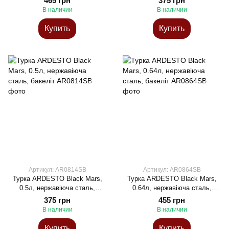
465 грн
375 грн
В наличии
В наличии
Купить
Купить
Артикул: AR0814SB
Артикул: AR0864SB
Турка ARDESTO Black Mars,
Турка ARDESTO Black Mars,
0.5л, нержавіюча сталь,
0.64л, нержавіюча сталь,
бакеліт
бакеліт
375 грн
455 грн
В наличии
В наличии
Купить
Купить