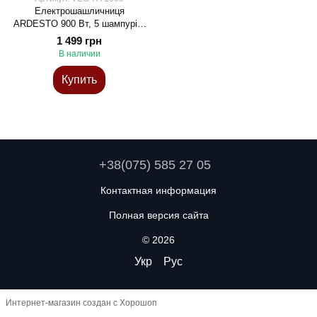
Електрошашличниця
ARDESTO 900 Вт, 5 шампурів,
обертання 360°, U-подібні
1 499 грн
нагрівачі, алюмін. кожух, нерж
В наличии
Купить
+38(075) 585 27 05
Контактная информация
Полная версия сайта
© 2026
Укр
Рус
Интернет-магазин создан с Хорошоп