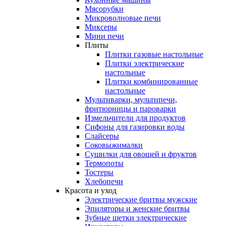
Мясорубки
Микроволновые печи
Миксеры
Мини печи
Плиты
Плитки газовые настольные
Плитки электрические
настольные
Плитки комбинированные
настольные
Мультиварки, мультипечи,
фритюрницы и пароварки
Измельчители для продуктов
Сифоны для газировки воды
Слайсеры
Соковыжималки
Сушилки для овощей и фруктов
Термопоты
Тостеры
Хлебопечи
Красота и уход
Электрические бритвы мужские
Эпиляторы и женские бритвы
Зубные щетки электрические