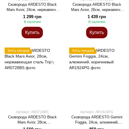
Сковорода ARDESTO Black
Сковорода ARDESTO Black
Mars Avior, 24см, нержавіюча
Mars Avior, 26см, нержавіюча
сталь Triply
сталь Triply
1 299 грн
1 439 грн
В наличии
В наличии
Купить
Купить
Хиты продаж
Хиты продаж
Артикул: AR0728BS
Артикул: AR1924PG
Сковорода ARDESTO Black
Сковорода ARDESTO Gemini
Mars Avior, 28см,
Foggia, 24см, алюминий,
нержавеющая сталь Triply
коричневый