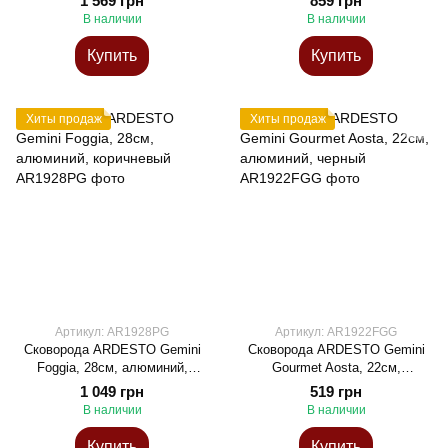
1 569 грн
859 грн
В наличии
В наличии
Купить
Купить
Хиты продаж
Хиты продаж
Артикул: AR1928PG
Артикул: AR1922FGG
Сковорода ARDESTO Gemini
Сковорода ARDESTO Gemini
Foggia, 28см, алюминий,
Gourmet Aosta, 22см,
коричневый
алюминий, черный
1 049 грн
519 грн
В наличии
В наличии
Купить
Купить