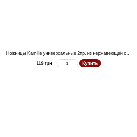
Ножницы Kamille универсальные 2пр. из нержавеющей стали с пластиковыми ручками (14см; 21.5см)
119 грн
Купить