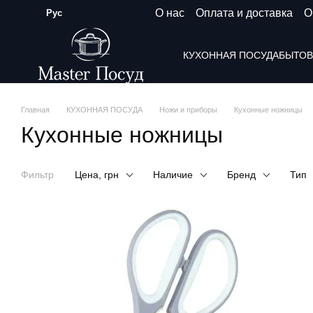
Перейти к основному контенту
О нас
Оплата и доставка
О
Рус
КУХОННАЯ ПОСУДА
БЫТОВ
Главная
КУХОННАЯ ПОСУДА
Ножи и приборы
Кухонные ножницы
Кухонные ножницы
Фильтр
Цена, грн
Наличие
Бренд
Тип