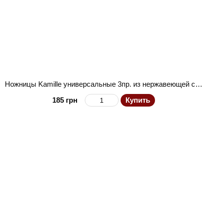
Ножницы Kamille универсальные 3пр. из нержавеющей стали с пластиковыми ручками (14см; 17см; 21.5см)
185 грн
Купить