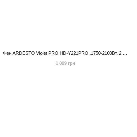
Фен ARDESTO Violet PRO HD-Y221PRO ,1750-2100Вт, 2 швидкості, 3 темп.режими, дифузор, чорний
1 099 грн