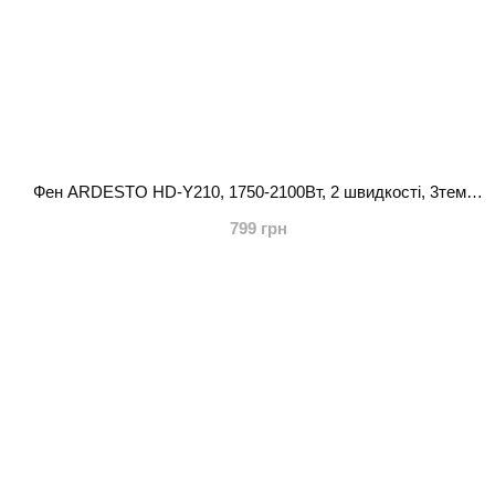
Фен ARDESTO HD-Y210, 1750-2100Вт, 2 швидкості, 3темп.режими, авто.змотування шнура, чорний
799 грн