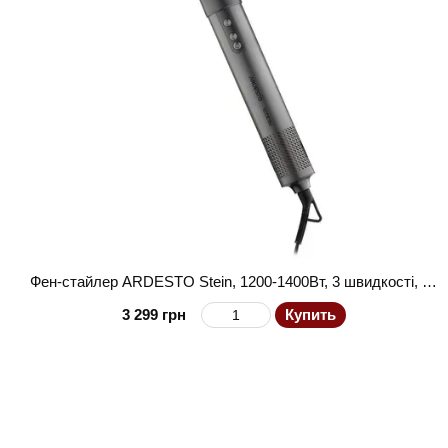
Фен-стайлер ARDESTO Stein, 1200-1400Вт, 3 швидкості, 3 темп.режими, іонизація, сірий
3 299 грн
Купить