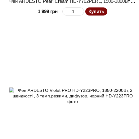
Фен ARDESTO Pearl Cream HD-Y702PERL, 1500-1800Вт, 3 швидкості, 3 темп.режими, магнітні насадки,бежевий
1 999 грн
Купить