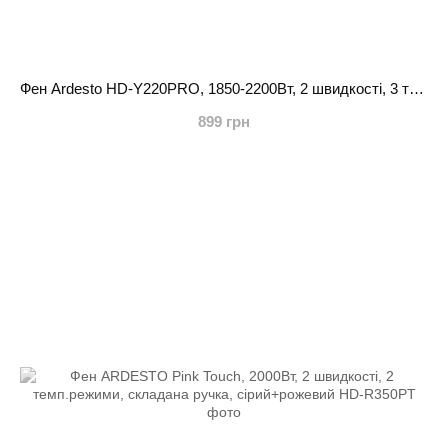
Фен Ardesto HD-Y220PRO, 1850-2200Вт, 2 швидкості, 3 темп.режими, дифузор,чорний+золото
899 грн