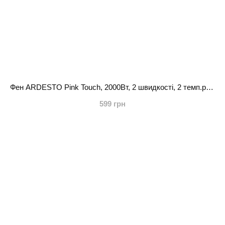
Фен ARDESTO Pink Touch, 2000Вт, 2 швидкості, 2 темп.режими, складана ручка, сірий+рожевий
599 грн