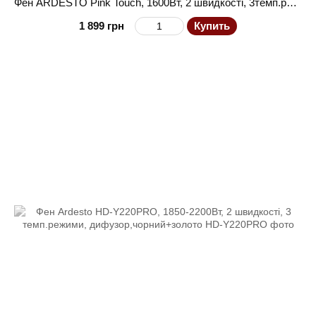
Фен ARDESTO Pink Touch, 1600Вт, 2 швидкості, 3темп.режими, іонізація, дифузор, магнітні насадки, сірий+рожевий
1 899 грн
Купить