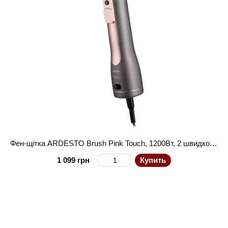
Фен-щітка ARDESTO Brush Pink Touch, 1200Вт, 2 швидкості, 2 темп. режими, LED-дисплей, функція іонізації , 4 насадки, сірий+ рожевий
1 099 грн
Купить