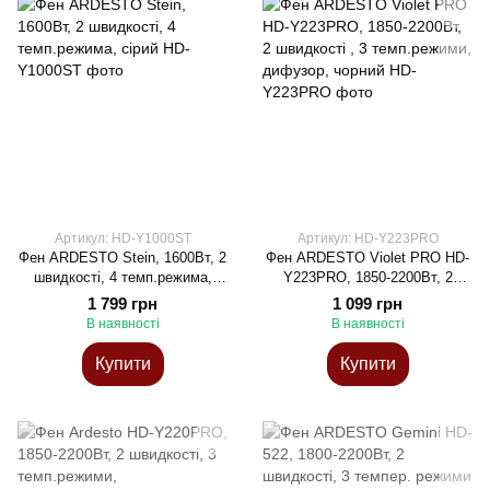
Артикул: HD-Y1000ST
Артикул: HD-Y223PRO
Фен ARDESTO Stein, 1600Вт, 2
Фен ARDESTO Violet PRO HD-
швидкості, 4 темп.режима,
Y223PRO, 1850-2200Вт, 2
сірий
швидкості , 3 темп.режими,
1 799 грн
1 099 грн
дифузор, чорний
В наявності
В наявності
Купити
Купити