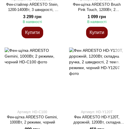
Фен-стайлер ARDESTO Stein,
Фен-щітка ARDESTO Brush
1200-1400Вт, 3 швидкості, 3
Pink Touch, 1200Вт, 2
темп.режими, іонизація, сірий
швидкості, 2 темп. режими,
3 299 грн
1 099 грн
LED-дисплей, функція іонізації
В наявності
В наявності
, 4 насадки, сірий+ рожевий
Купити
Купити
Артикул: HD-C100
Артикул: HD-Y120T
Фен-щітка ARDESTO Gemini,
Фен ARDESTO HD-Y120T,
1000Вт, 2 режими, чорний
дорожній, 1200Вт, складна
ручка, 2 швидкості, 2 темп.