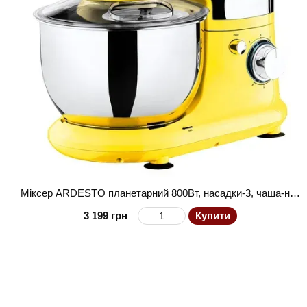
Міксер ARDESTO планетарний 800Вт, насадки-3, чаша-нерж., метал, 4л, Pulse-режим, жовтий
3 199 грн
Купити