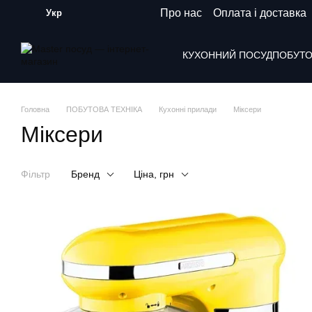
Перейти до основного контенту
Про нас
Оплата і доставка
Укр
КУХОННИЙ ПОСУД
ПОБУТО
Головна
ПОБУТОВА ТЕХНІКА
Кухонні прилади
Міксери
Міксери
Фільтр
Бренд
Ціна, грн