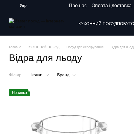
Перейти до основного контенту
Про нас
Оплата і доставка
Укр
КУХОННИЙ ПОСУД
ПОБУТО
Головна
КУХОННИЙ ПОСУД
Посуд для сервірування
Відра для льод
Відра для льоду
Фільтр
Іконки
Бренд
Новинка