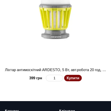
Ліхтар антимоскітний ARDESTO, 5 Вт, авт.робота 20 год, 6000-6500К, сонячна батарея, акумулятор 1200 мА•год., USB-C > USB-A, сіро-зелений
399 грн
Купити
Каталог
Клієнтам