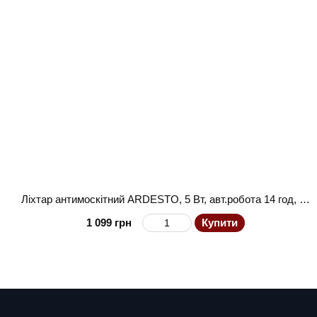
Ліхтар антимоскітний ARDESTO, 5 Вт, авт.робота 14 год, 6000-6500К, акумулятор 2000 мА•год., USB-C > USB-A, чорний
1 099 грн
Купити