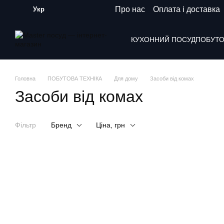
Перейти до основного контенту
Про нас
Оплата і доставка
Укр
КУХОННИЙ ПОСУД
ПОБУТО
Головна
ПОБУТОВА ТЕХНІКА
Для дому
Засоби від комах
Засоби від комах
Фільтр
Бренд
Ціна, грн