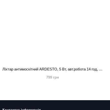
Ліхтар антимоскітний ARDESTO, 5 Вт, авт.робота 14 год, 6000-6500К, сонячна батарея, акумулятор 2000 мА•год, USB-C > USB-A, чорний
799 грн
Контактна інформація