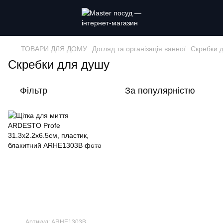
ТОВАРИ ДЛЯ ДОМУ
Догляд та організація ванної
Скребки 
Скребки для душу
Фільтр
За популярністю
Артикул: ARHE1303B