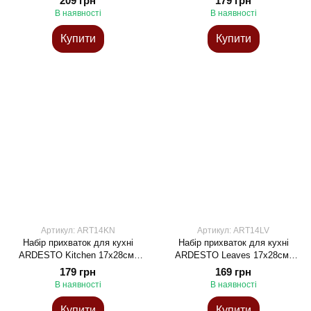
209 грн
179 грн
поліестер (верх), 100%
бавовна
В наявності
В наявності
бавовна (низ), зелений
Купити
Купити
Артикул: ART14KN
Артикул: ART14LV
Набір прихваток для кухні
Набір прихваток для кухні
ARDESTO Kitchen 17х28см,
ARDESTO Leaves 17х28см,
20х20см, 90% поліестер, 10%
20х20см, 90% поліестер, 10%
179 грн
169 грн
бавовна
бавовна
В наявності
В наявності
Купити
Купити