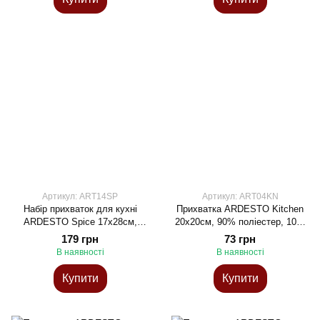
Артикул: ART14SP
Артикул: ART04KN
Набір прихваток для кухні
Прихватка ARDESTO Kitchen
ARDESTO Spice 17х28см,
20х20см, 90% поліестер, 10%
20х20см, 90% поліестер, 10%
бавовна
179 грн
73 грн
бавовна
В наявності
В наявності
Купити
Купити