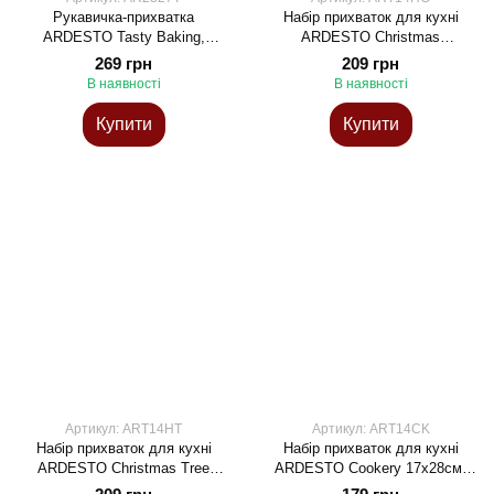
Рукавичка-прихватка
Набір прихваток для кухні
ARDESTO Tasty Baking,
ARDESTO Christmas
35х19см, силікон, бавовна,
Gingerbread 18х20см, 18х30см,
269 грн
209 грн
блакитний
100% поліестер (верх), 100%
В наявності
В наявності
бавовна (низ), червоний
Купити
Купити
Артикул: ART14HT
Артикул: ART14CK
Набір прихваток для кухні
Набір прихваток для кухні
ARDESTO Christmas Tree
ARDESTO Cookery 17х28см,
18х20см, 18х30см, 100%
20х20см, 90% поліестер, 10%