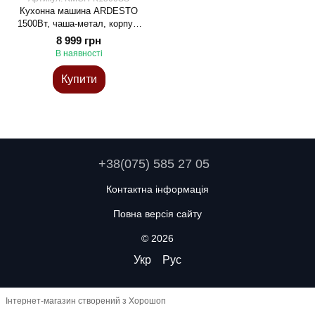
Кухонна машина ARDESTO
1500Вт, чаша-метал, корпус-
метал, насадок-10, сріблясто-
8 999 грн
сірий
В наявності
Купити
+38(075) 585 27 05
Контактна інформація
Повна версія сайту
© 2026
Укр
Рус
Інтернет-магазин створений з Хорошоп