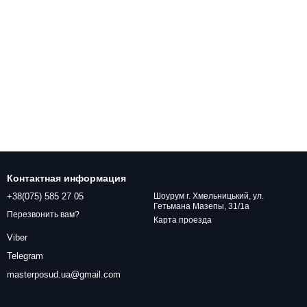
Контактная информация
+38(075) 585 27 05
Шоурум г. Хмельницький, ул.
Гетьмана Мазепы, 31/1а
Перезвонить вам?
Карта проезда
Viber
Telegram
masterposud.ua@gmail.com