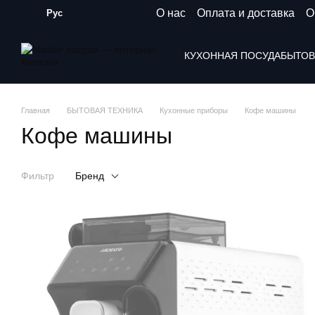
Перейти к основному контенту
О нас
Оплата и доставка
О
Рус
КУХОННАЯ ПОСУДА
БЫТОВ
Главная
БЫТОВАЯ ТЕХНИКА
Кухонные приборы
Кофе машины
Кофе машины
Фильтр
Бренд