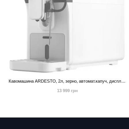
Кавомашина ARDESTO, 2л, зерно, автомат.капуч, дисплей, авторецептів -9, біло-чорний
13 999 грн