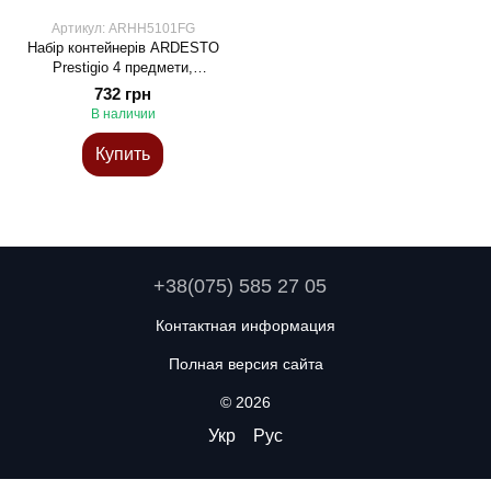
Артикул: ARHH5101FG
Набір контейнерів ARDESTO
Prestigio 4 предмети,
38.5x13.5x9cm/12x12x8.5см,
732 грн
фетр, сірий
В наличии
Купить
+38(075) 585 27 05
Контактная информация
Полная версия сайта
© 2026
Укр
Рус