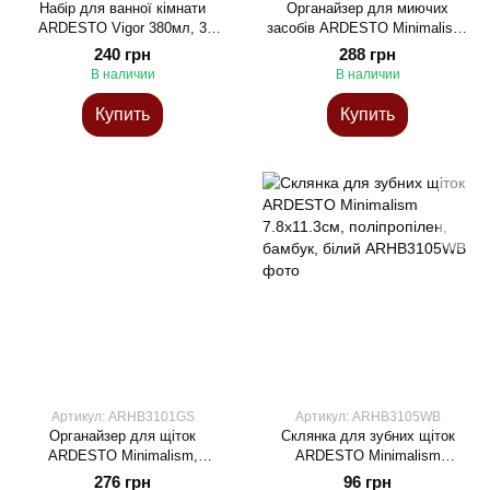
Набір для ванної кімнати
Органайзер для миючих
ARDESTO Vigor 380мл, 3
засобів ARDESTO Minimalism,
предмети, поліпропілен, сірий
8х12.7х16см, пластик,
240 грн
288 грн
нержавіюча сталь, сірий
В наличии
В наличии
Купить
Купить
Артикул: ARHB3101GS
Артикул: ARHB3105WB
Органайзер для щіток
Склянка для зубних щіток
ARDESTO Minimalism,
ARDESTO Minimalism
15х10х13.5см, пластик,
7.8x11.3см, поліпропілен,
276 грн
96 грн