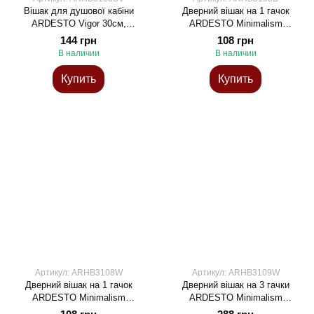
Вішак для душової кабіни
Дверний вішак на 1 гачок
ARDESTO Vigor 30см,
ARDESTO Minimalism
нержавіюча сталь, ЕВА
3x3x20см, метал, пластик,
144 грн
108 грн
чорний
В наличии
В наличии
Купить
Купить
Артикул: ARHB3108W
Артикул: ARHB3109W
Дверний вішак на 1 гачок
Дверний вішак на 3 гачки
ARDESTO Minimalism
ARDESTO Minimalism
3x3x20см, метал, пластик,
30x3x20см, метал, пластик,