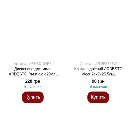
Артикул: ARHB3104EB
Артикул: ARHB3107W
Диспенсер для мила
Кошик підвісний ARDESTO
ARDESTO Prestigio 420мл,
Vigor 24x7x25.5см,
доломіт, бамбук, пластик,
поліпропілен, білий
228 грн
96 грн
бежевий
В наличии
В наличии
Купить
Купить