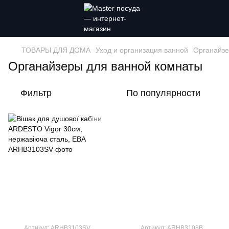
ТОВАРЫ ДЛЯ ДОМА
Уход и организация ванной
Органайзе
Органайзеры для ванной комнаты
Фильтр
По популярности
Артикул: ARHB3103SV
Артикул: ARHB3108B