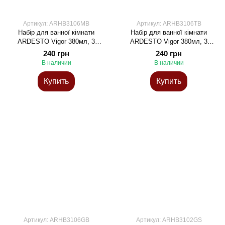
Артикул: ARHB3106MB
Артикул: ARHB3106TB
Набір для ванної кімнати
Набір для ванної кімнати
ARDESTO Vigor 380мл, 3
ARDESTO Vigor 380мл, 3
предмети, поліпропілен,
предмети, поліпропілен,
240 грн
240 грн
бежевий
блакитний
В наличии
В наличии
Купить
Купить
Артикул: ARHB3106GB
Артикул: ARHB3102GS