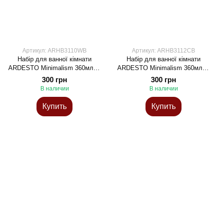
Артикул: ARHB3110WB
Артикул: ARHB3112CB
Набір для ванної кімнати
Набір для ванної кімнати
ARDESTO Minimalism 360мл, 3
ARDESTO Minimalism 360мл, 3
предмети, поліпропілен,
предмети, поліпропілен,
300 грн
300 грн
бамбук, білий
бамбук, тауп
В наличии
В наличии
Купить
Купить