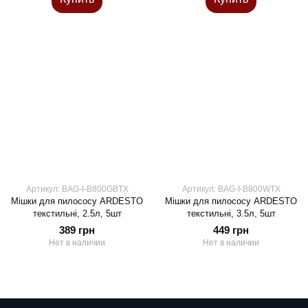
Артикул: BAG-I-B800GBTX
Артикул: BAG-I-B800WTX
Мішки для пилососу ARDESTO
Мішки для пилососу ARDESTO
текстильні, 2.5л, 5шт
текстильні, 3.5л, 5шт
389 грн
449 грн
Нет в наличии
Нет в наличии