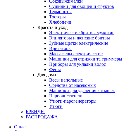
Соковыжималки
Сушилки для овощей и фруктов
Термопоты
Тостеры
Хлебопечи
Красота и уход
Электрические бритвы мужские
Эпиляторы и женские бритвы
Зубные щетки электрические
Иригаторы
Массажеры електрические
Машинки для стрижки та триммеры
Приборы для укладки волос
Фены
Для дома
Весы напольные
Средства от насекомых
Машинки для удаления катышек
Пароочистители
Утюги-парогенераторы
Утюги
БРЕНДЫ
РАСПРОДАЖА
О нас