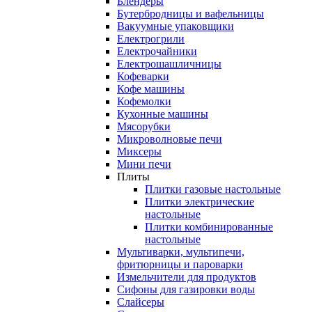
Блендеры
Бутербродницы и вафельницы
Вакуумные упаковщики
Електрогрили
Електрочайники
Електрошашличницы
Кофеварки
Кофе машины
Кофемолки
Кухонные машины
Мясорубки
Микроволновые печи
Миксеры
Мини печи
Плиты
Плитки газовые настольные
Плитки электрические
настольные
Плитки комбинированные
настольные
Мультиварки, мультипечи,
фритюрницы и пароварки
Измельчители для продуктов
Сифоны для газировки воды
Слайсеры