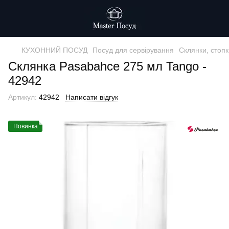
КУХОННИЙ ПОСУД
Посуд для сервірування
Склянки, стопк
Склянка Pasabahce 275 мл Tango -
42942
Артикул:
42942
Написати відгук
Новинка