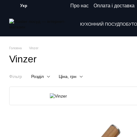
Перейти до основного контенту
Про нас
Оплата і доставка
Укр
КУХОННИЙ ПОСУД
ПОБУТО
Головна
Vinzer
Vinzer
Фільтр
Розділ
Ціна, грн