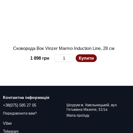
Сковорода Вок Vinzer Marmo Induction Line, 28 см
1 898 грн
Купити
Контактна інформація
+38(075) 585 27 05
Шоурум м. Хмельницький, вул.
Гетьмана Мазепи, 31/1а
Передзвонити вам?
Мапа проїзду
Viber
Telegram