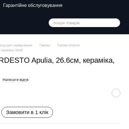
Гарантійне обслуговування
суд для сервірування
Тарілки
Тарілки Ardesto
 кераміка, білий
RDESTO Apulia, 26.6см, кераміка,
Написати відгук
Замовити в 1 клік