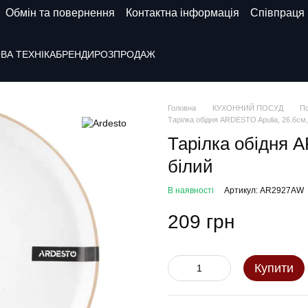
Обмін та повернення
Контактна інформація
Співпраця
ВА ТЕХНІКА
БРЕНДИ
РОЗПРОДАЖ
Головна
КУХОННИЙ ПОСУД
По
Тарілка обідня ARDESTO Apulia, 26.6см,
Тарілка обідня A
білий
В наявності
Артикул: AR2927AW
209 грн
Купити