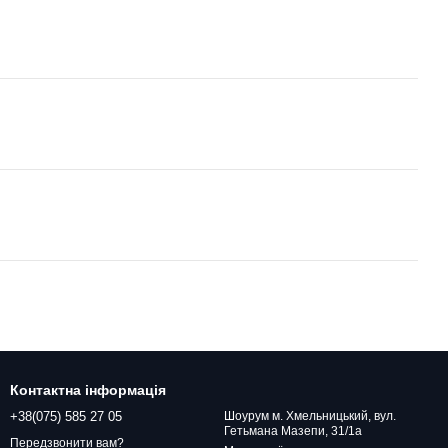
Контактна інформація
+38(075) 585 27 05
Шоурум м. Хмельницький, вул.
Гетьмана Мазепи, 31/1а
Передзвонити вам?