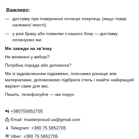
Важливо:
доставку при поверненні оплачує покупець (якщо товар
належної якості);
у разі браку або помилки з нашого боку — доставку
оплачуємо ми.
Ми завжди на зв’язку
Не впевнені у виборі?
Потрібна порада або допомога?
Ми із задоволенням підкажемо, пояснимо різницю між
матеріалами, допоможемо підібрати стиль і знайти найкращий
варіант саме для вас.
Пишіть, телефонуйте — ми поруч.
📲
+380755852705
📩 Email: masterposud.ua@gmail.com
📱 Telegram:
+380 75 5852705
💬 Viber:
+380 75 5852705