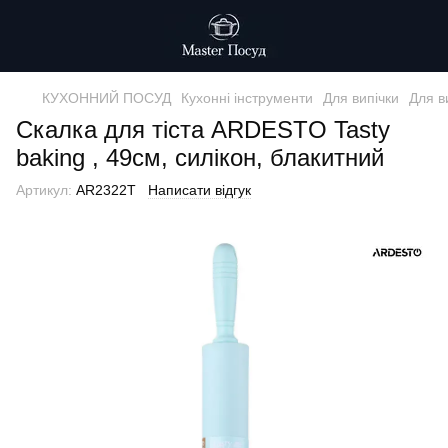
КУХОННИЙ ПОСУД
Кухоннi iнструменти
Для випічки
Для в
Скалка для тіста ARDESTO Tasty
baking , 49см, силікон, блакитний
Артикул:
AR2322T
Написати відгук