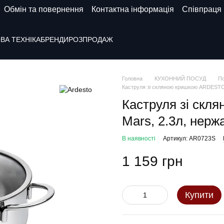
Обмін та повернення
Контактна інформація
Співпраця
ВА ТЕХНІКА
БРЕНДИ
РОЗПРОДАЖ
Головна
КУХОННИЙ ПОСУД
По
Каструля зі скляною кришкою ARDESTO 
Каструля зі скл
Mars, 2.3л, нерж
В наявності
Артикул: AR0723S
1 159 грн
Купити