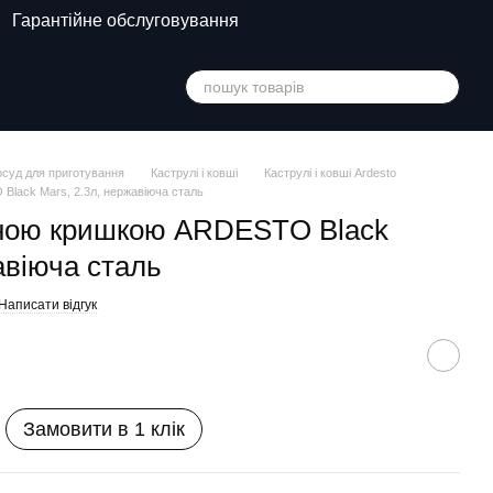
Гарантійне обслуговування
суд для приготування
Каструлі і ковші
Каструлі і ковші Ardesto
Black Mars, 2.3л, нержавіюча сталь
яною кришкою ARDESTO Black
авіюча сталь
Написати відгук
Замовити в 1 клік