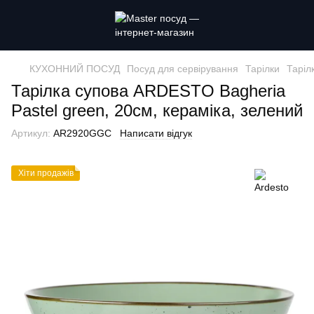
КУХОННИЙ ПОСУД
Посуд для сервірування
Тарілки
Таріл
Тарілка супова ARDESTO Bagheria
Pastel green, 20см, кераміка, зелений
Артикул:
AR2920GGC
Написати відгук
Хіти продажiв