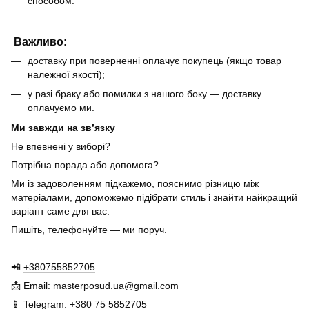
способом.
Важливо:
доставку при поверненні оплачує покупець (якщо товар
належної якості);
у разі браку або помилки з нашого боку — доставку
оплачуємо ми.
Ми завжди на зв’язку
Не впевнені у виборі?
Потрібна порада або допомога?
Ми із задоволенням підкажемо, пояснимо різницю між
матеріалами, допоможемо підібрати стиль і знайти найкращий
варіант саме для вас.
Пишіть, телефонуйте — ми поруч.
📲
+380755852705
📩 Email: masterposud.ua@gmail.com
📱 Telegram:
+380 75 5852705