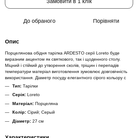
Замовити в 1 клік
До обраного
Порівняти
Опис
Порцелянова обідня тарілка ARDESTO серії Loreto буде
виразним акцентом як святкового, так і щоденного столу.
Міцний і стійкий до утворення сколів, тріщин і перепадів
температури матеріал виготовлення зумовлює довговічність
використання. Діаметр посуду елегантного сірого кольору с
Тип:
Тарілки
Серія:
Loreto
Матеріал:
Порцеляна
Колір:
Сірий; Серый
Діаметр:
27 см
Характеристики