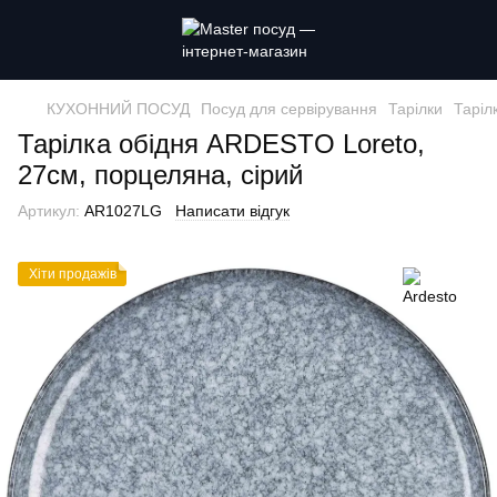
КУХОННИЙ ПОСУД
Посуд для сервірування
Тарілки
Таріл
Тарілка обідня ARDESTO Loreto,
27см, порцеляна, сірий
Артикул:
AR1027LG
Написати відгук
Хіти продажiв