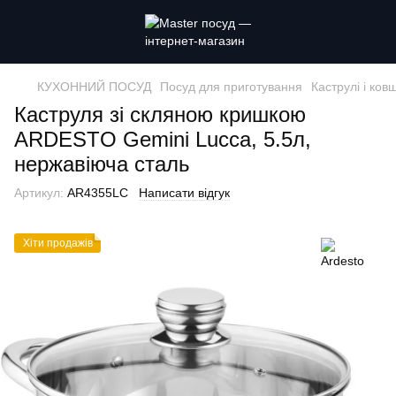
КУХОННИЙ ПОСУД
Посуд для приготування
Каструлі і ковш
Каструля зі скляною кришкою
ARDESTO Gemini Lucca, 5.5л,
нержавіюча сталь
Артикул:
AR4355LC
Написати відгук
Хіти продажiв