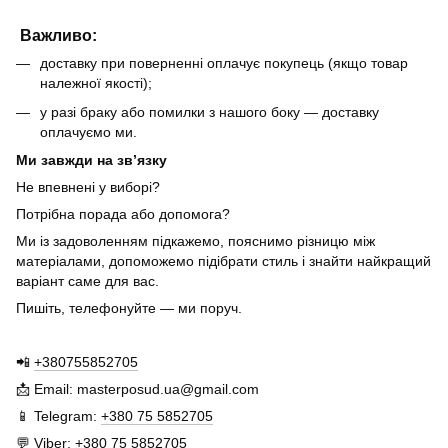
Важливо:
доставку при поверненні оплачує покупець (якщо товар
належної якості);
у разі браку або помилки з нашого боку — доставку
оплачуємо ми.
Ми завжди на зв’язку
Не впевнені у виборі?
Потрібна порада або допомога?
Ми із задоволенням підкажемо, пояснимо різницю між
матеріалами, допоможемо підібрати стиль і знайти найкращий
варіант саме для вас.
Пишіть, телефонуйте — ми поруч.
📲
+380755852705
📩 Email: masterposud.ua@gmail.com
📱 Telegram:
+380 75 5852705
💬 Viber:
+380 75 5852705