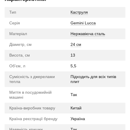
Тип
Каструля
Серія
Gemini Lucca
Матеріал
Нержавіюча сталь
Діаметр, см
24 см
Висота, см
13
Об'єм, л
5,5
Сумісність з джерелами
Підходить для всіх типів
тепла
плит
Миття в посудомийній
Так
машині
Країна-виробник товару
Китай
Країна реєстрації бренду
Україна
Наявність кришки
Так