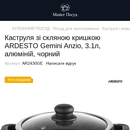
КУХОННИЙ ПОСУД
Посуд для приготування
Каструлі і ковш
Каструля зі скляною кришкою
ARDESTO Gemini Anzio, 3.1л,
алюміній, чорний
Артикул:
AR2430GE
Написати відгук
Хіти продажiв